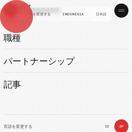
言語を変更する
INDONESIA
日本語
ナビゲーション
情報
Surat Edaran
職種
発行済み
より
パートナーシップ
08, Nov 2021
Admin
記事
言語を変更する
ID
JP