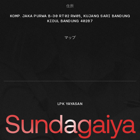
住所
KOMP. JAKA PURWA B-30 RT02 RW05, KUJANG SARI BANDUNG
KIDUL BANDUNG 40287
マップ
LPK YAYASAN
Sundagaiya