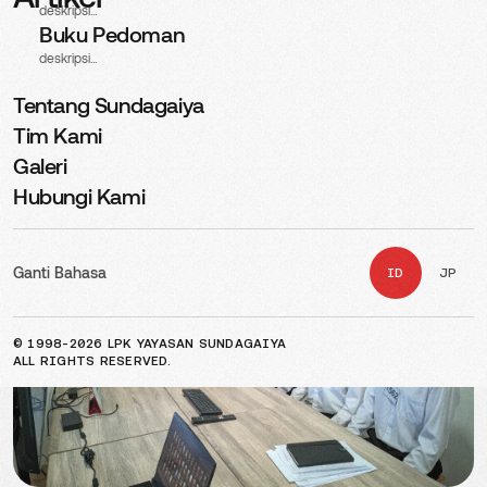
deskripsi...
Buku Pedoman
deskripsi...
Tentang Sundagaiya
Tim Kami
Galeri
Hubungi Kami
Ganti Bahasa
ID
JP
© 1998-2026 LPK YAYASAN SUNDAGAIYA
ALL RIGHTS RESERVED.