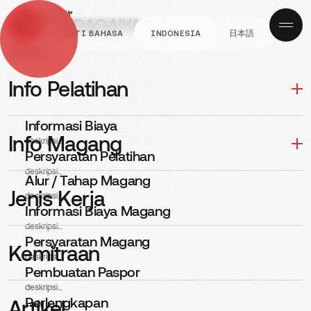
GANTI BAHASA
INDONESIA
日本語
Navigasi
BERITA
Interview Perusahaan
Info Pelatihan
SWO Japan 300625
Informasi Biaya
Info Magang
deskripsi...
Persyaratan Pelatihan
PUBLISHED
POSTED BY
30, Jun 2025
Adi
deskripsi...
Alur / Tahap Magang
Jenis Kerja
deskripsi...
Informasi Biaya Magang
deskripsi...
Persyaratan Magang
Kemitraan
deskripsi...
Pembuatan Paspor
deskripsi...
Perlengkapan
Artikel