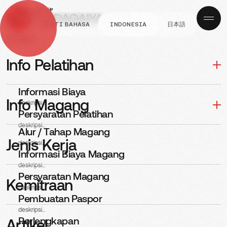
GANTI BAHASA
INDONESIA
日本語
Navigasi
KELULUSAN INTERVIEW
Yang lulus Interview di
Info Pelatihan
Perusahaan
Informasi Biaya
NANATANIGAWA 210526
Info Magang
deskripsi...
Persyaratan Pelatihan
deskripsi...
Alur / Tahap Magang
PUBLISHED
POSTED BY
Jenis Kerja
deskripsi...
23, Mei 2026
Adi
Informasi Biaya Magang
deskripsi...
Persyaratan Magang
Kemitraan
deskripsi...
Pembuatan Paspor
deskripsi...
Perlengkapan
Artikel