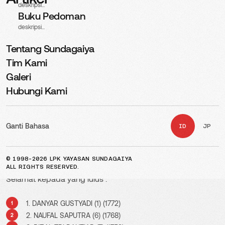
deskripsi...
Buku Pedoman
deskripsi...
Tentang Sundagaiya
Tim Kami
Galeri
Hubungi Kami
Ganti Bahasa
ID
JP
Interview Program Pemagangan di perusahaan
NANATANIGAWA yang bergerak di bidang Pabrik Kayu di
daerah Kyoto
© 1998-2026 LPK YAYASAN SUNDAGAIYA
ALL RIGHTS RESERVED.
Selamat kepada yang lulus :
1. DANYAR
GUSTYADI (1) (1772)
2. NAUFAL SAPUTRA (6) (1768)