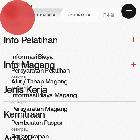
GANTI BAHASA
INDONESIA
日本語
Navigasi
KELULUSAN INTERVIEW
Yang lulus Interview di
Info Pelatihan
Perusahaan TERU
Informasi Biaya
KOGYOU 120526
Info Magang
deskripsi...
Persyaratan Pelatihan
deskripsi...
Alur / Tahap Magang
PUBLISHED
POSTED BY
Jenis Kerja
deskripsi...
13, Mei 2026
Adi
Informasi Biaya Magang
deskripsi...
Persyaratan Magang
Kemitraan
deskripsi...
Pembuatan Paspor
deskripsi...
Perlengkapan
Artikel