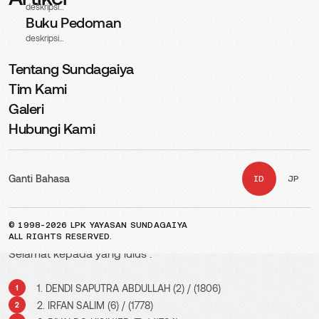
deskripsi...
Buku Pedoman
deskripsi...
Tentang Sundagaiya
Tim Kami
Galeri
Hubungi Kami
Ganti Bahasa
ID
JP
Interview Program Pemagangan di perusahaan TERU
KOUGYOU yang bergerak di bidang Scaffolding di daerah
Kanagawa
© 1998-2026 LPK YAYASAN SUNDAGAIYA
ALL RIGHTS RESERVED.
Selamat kepada yang lulus :
1.
DENDI SAPUTRA ABDULLAH (2) / (1806)
2. IRFAN SALIM (6) / (1778)