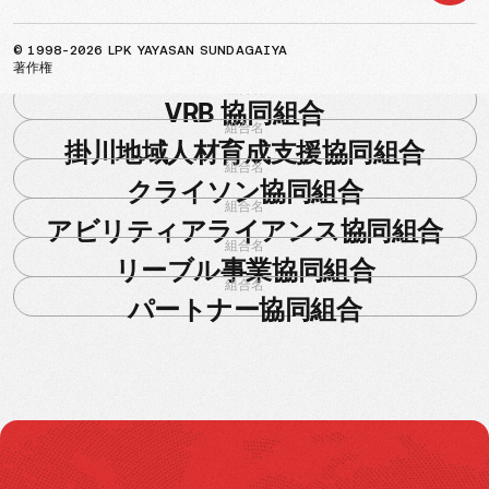
組合名
YDH 協同組合
組合名
© 1998-2026 LPK YAYASAN SUNDAGAIYA
OLC 協同組合
著作権
組合名
VRB 協同組合
組合名
掛川地域人材育成支援協同組合
組合名
クライソン協同組合
組合名
アビリティアライアンス協同組合
組合名
リーブル事業協同組合
組合名
パートナー協同組合