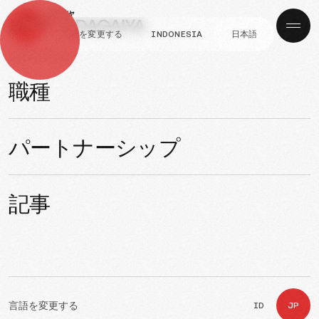
言語を変更する
INDONESIA
日本語
ナビゲーション
パートナーシップ
協定済み
職種
管理団体一覧
パートナーシップ
実習先企業一覧
記事
組合名
言語を変更する
ID
JP
AHR 協同組合