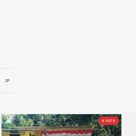
19 FOTO
Penerimaan Siswa Baru
Angkatan September 2024
JP
05, OKT 2024
OLEH :NAME ADMIN
9 FOTO