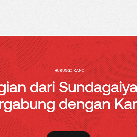
HUBUNGI KAMI
gian dari Sundagaiy
rgabung dengan Ka