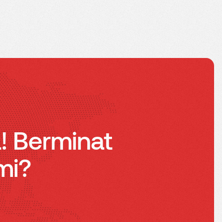
a! Berminat
mi?