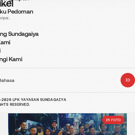
ikel
ripsi...
ku Pedoman
ripsi...
9 FOTO
ang Sundagaiya
Kami
i
ngi Kami
Interview 2025 di LPK Yayasan
Bahasa
ID
Sundagaiya
05, MAR 2025
OLEH :NAME ADMIN
-2026 LPK YAYASAN SUNDAGAIYA
GHTS RESERVED.
25 FOTO