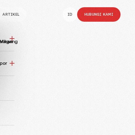
ARTIKEL
ID
HUBUNGI KAMI
atihan
a Magang
FOTO
74
VIDEO
12
por
Urutkan