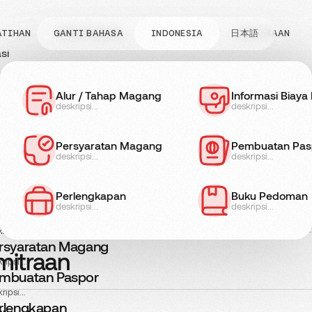
ATIHAN
GANTI BAHASA
INFO MAGANG
JENIS KERJA
INDONESIA
日本語
KEMITRAAN
si
o Pelatihan
Informasi Biaya
Alur / Tahap Magang
Persyaratan Pel
Informasi Biay
deskripsi...
deskripsi...
deskripsi...
deskripsi...
formasi Biaya
fo Magang
ripsi...
Persyaratan Magang
Pembuatan Pas
rsyaratan Pelatihan
deskripsi...
deskripsi...
ripsi...
ur / Tahap Magang
Perlengkapan
Buku Pedoman
is Kerja
ripsi...
deskripsi...
deskripsi...
formasi Biaya Magang
ripsi...
rsyaratan Magang
mitraan
ripsi...
mbuatan Paspor
ripsi...
rlengkapan