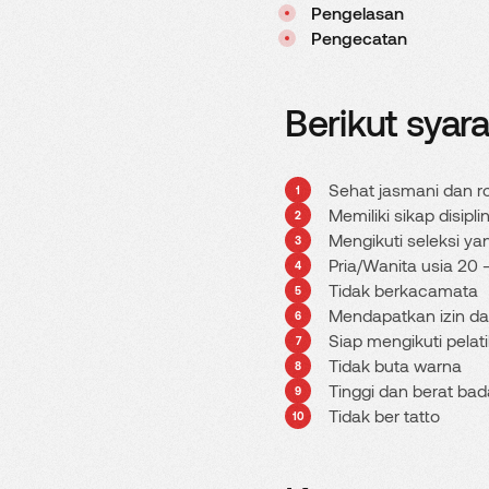
Pengelasan
Pengecatan
Berikut syar
Sehat jasmani dan r
Memiliki sikap disiplin
Mengikuti seleksi y
Pria/Wanita usia 20 
Tidak berkacamata
Mendapatkan izin dar
Siap mengikuti pela
Tidak buta warna
Tinggi dan berat bad
Tidak ber tatto