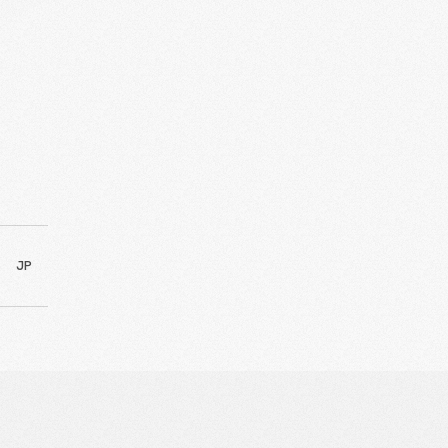
jaan di LPK
BAGIKAN
JP