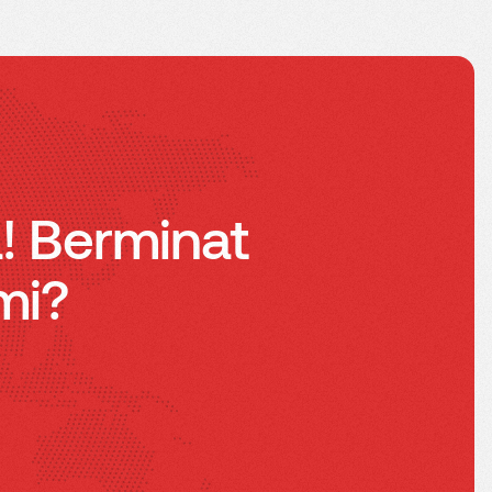
a! Berminat
mi?