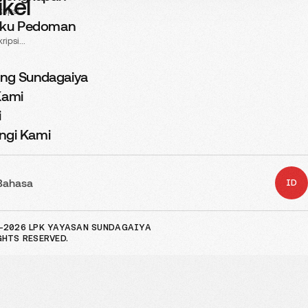
ikel
ripsi...
ngan Pemagangan / Jenis Peker
ku Pedoman
ripsi...
ang Sundagaiya
Kami
i
g
ngi Kami
ding
Bahasa
ID
-2026 LPK YAYASAN SUNDAGAIYA
h
GHTS RESERVED.