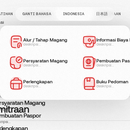
ATIHAN
GANTI BAHASA
INFO MAGANG
JENIS KERJA
INDONESIA
日本語
KEMITRAAN
si
o Pelatihan
Daftar
Informasi Biaya
Alur / Tahap Magang
Persyaratan Pel
Informasi Biay
deskripsi...
deskripsi...
deskripsi...
deskripsi...
formasi Biaya
fo Magang
ripsi...
Persyaratan Magang
Pembuatan Pas
erjaan
rsyaratan Pelatihan
deskripsi...
deskripsi...
ripsi...
ur / Tahap Magang
Perlengkapan
Buku Pedoman
is Kerja
ripsi...
deskripsi...
deskripsi...
formasi Biaya Magang
ripsi...
rsyaratan Magang
mitraan
ripsi...
mbuatan Paspor
ripsi...
rlengkapan