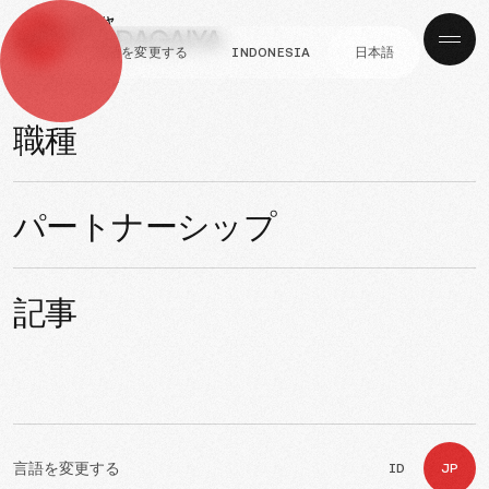
言語を変更する
INDONESIA
日本語
ナビゲーション
面接の合格者
SUNS BRIGHTECH様面接
職種
合格者
パートナーシップ
発行済み
より
03, Sep 2025
Adi
記事
言語を変更する
ID
JP